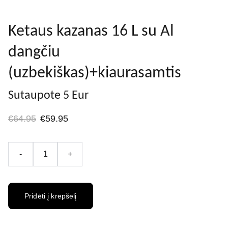
Ketaus kazanas 16 L su Al
dangčiu
(uzbekiškas)+kiaurasamtis
Sutaupote 5 Eur
€64.95
€59.95
-
+
Pridėti į krepšelį