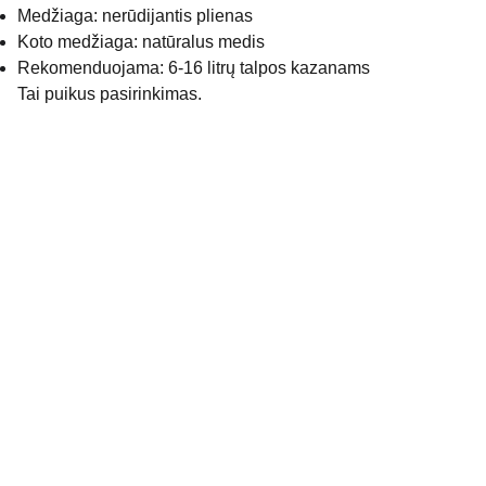
Medžiaga: nerūdijantis plienas
Koto medžiaga: natūralus medis
Rekomenduojama: 6-16 litrų talpos kazanams
Tai puikus pasirinkimas.
MB Galis @ 2025 Visos teisės saugomos
Adresas:
Šiaurinės g. 2
LT 87101 Telšiai  