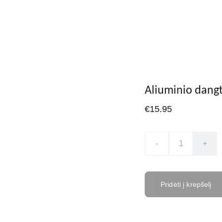
Pagrindinis
Apie
El. parduotuvė
Akcijos
Pristatymas
Kontakta
Aliuminio dangt
€15.95
-
+
Pridėti į krepšelį