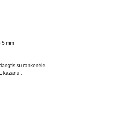
es 5 mm
dangtis su rankenėle.
L kazanui.