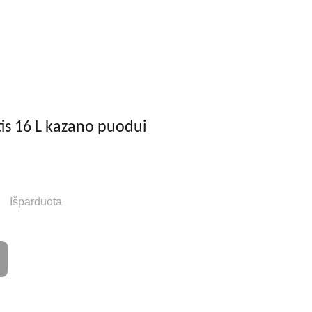
i
Privatumo politika
LT
Pirkinių krepšelis
is 16 L kazano puodui
Išparduota