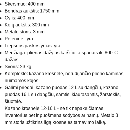
Skersmuo: 400 mm
Bendras aukštis: 1750 mm
Gylis: 400 mm
Kojų aukštis: 300 mm
Metalo storis: 3 mm
Peleninė: yra
Liepsnos paskirstymas: yra
Medžiaga: plienas dažytas karščiui atspariais iki 800°C
dažais.
Svoris: 23 kg
Komplekte: kazano krosnelė, nerūdijančio plieno kaminas,
nuimamos kojos.
Galimi priedai: kazano puodas 12 L su dangčiu, kazano
puodas 16 L su dangčiu, samtis, kiaurasamtis, žarsteklis,
šluotelė.
Kazano krosnelė 12-16 L - ne tik nepakeičiamas
inventorius bet ir puošmena sodybos ar namų. Metalo 3
mm storis užtikrins ilgą krosnelės tarnavimo laiką.