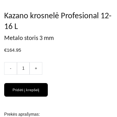
Kazano krosnelė Profesional 12-
16 L
Metalo storis 3 mm
€164.95
-
+
Pridėti į krepšelį
Prekės aprašymas: