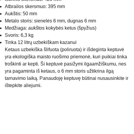
Atbrailos skersmuo: 395 mm
Aukštis: 50 mm
Metalo storis: sienelės 6 mm, dugnas 6 mm
Medžiaga: aukštos kokybės ketus (špyžius)
Svoris: 6,3 kg
Tinka 12 litrų uzbekiškam kazanui
Ketaus uzbekiška šlifuota (poliruota) ir išdeginta keptuvė
yra ekologiška maisto ruošimo priemonė, kuri puikiai tinka
troškinti ar kepti. Ši keptuvė pasižymi ilgaamžiškumu, nes
yra pagaminta iš ketaus, o 6 mm storis užtikrina ilgą
tarnavimo laiką. Panaudoję keptuvę būtinai nusausinkite ir
ištepkite aliejumi.