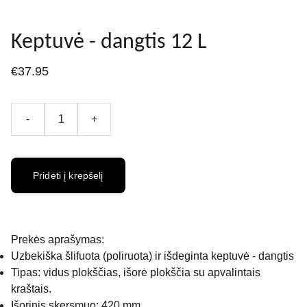
Keptuvė - dangtis 12 L
€37.95
-
+
Pridėti į krepšelį
Prekės aprašymas:
Uzbekiška šlifuota (poliruota) ir išdeginta keptuvė - dangtis
Tipas: vidus plokščias, išorė plokščia su apvalintais
kraštais.
Išorinis skersmuo: 420 mm