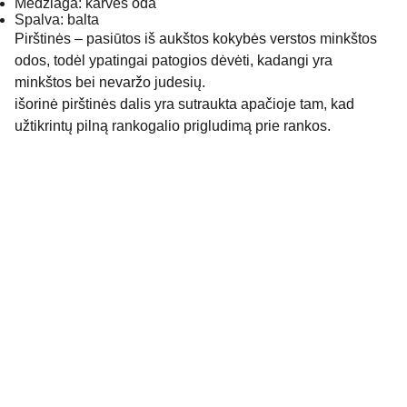
Medžiaga: karvės oda
Spalva: balta
Pirštinės – pasiūtos iš aukštos kokybės verstos minkštos
odos, todėl ypatingai patogios dėvėti, kadangi yra
minkštos bei nevaržo judesių.
išorinė pirštinės dalis yra sutraukta apačioje tam, kad
užtikrintų pilną rankogalio prigludimą prie rankos.
MB Galis @ 2025 Visos teisės saugomos
Adresas: