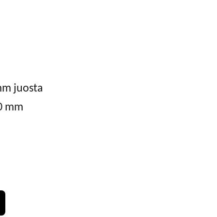
i
Privatumo politika
LT
Pirkinių krepšelis
 mm juosta
40 mm