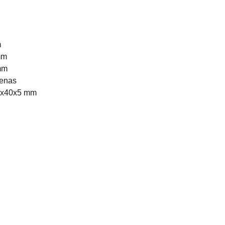
m
mm
mm
ienas
0x40x5 mm