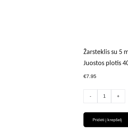
Pagrindinis
Apie
El. parduotuvė
Akcijos
Pristatymas
Kontakta
Žarsteklis su 5
Juostos plotis 
€7.95
-
+
Pridėti į krepšelį