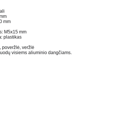
ali
 mm
50 mm
as: M5x15 mm
 plastikas
 poveržlė, veržlė
puodų visiems aliuminio dangčiams.