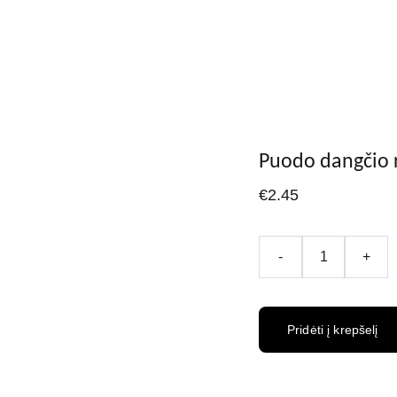
Pagrindinis
Apie
El. parduotuvė
Akcijos
Pristatymas
Kontakta
Puodo dangčio 
€2.45
-
+
Pridėti į krepšelį