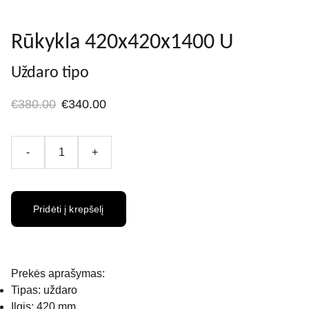
Rūkykla 420x420x1400 U
Uždaro tipo
€380.00
€340.00
-
+
Pridėti į krepšelį
Prekės aprašymas:
Tipas: uždaro
Ilgis: 420 mm