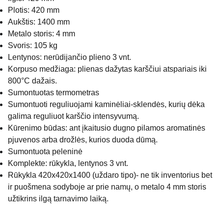
Plotis: 420 mm
Aukštis: 1400 mm
Metalo storis: 4 mm
Svoris: 105 kg
Lentynos: nerūdijančio plieno 3 vnt.
Korpuso medžiaga: plienas dažytas karščiui atspariais iki
800°C dažais.
Sumontuotas termometras
Sumontuoti reguliuojami kaminėliai-sklendės, kurių dėka
galima reguliuot karščio intensyvumą.
Kūrenimo būdas: ant įkaitusio dugno pilamos aromatinės
pjuvenos arba drožlės, kurios duoda dūmą.
Sumontuota peleninė
Komplekte: rūkykla, lentynos 3 vnt.
Rūkykla 420x420x1400 (uždaro tipo)- ne tik inventorius bet
ir puošmena sodyboje ar prie namų, o metalo 4 mm storis
užtikrins ilgą tarnavimo laiką.